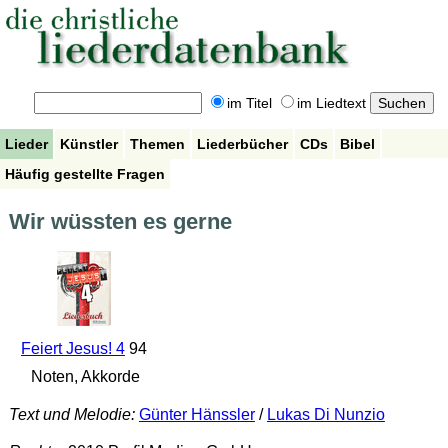
im Titel
im Liedtext
Lieder
Künstler
Themen
Liederbücher
CDs
Bibel
Häufig gestellte Fragen
Wir wüssten es gerne
Feiert Jesus! 4
94
Noten, Akkorde
Text und Melodie:
Günter Hänssler
/
Lukas Di Nunzio