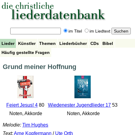
im Titel
im Liedtext
Lieder
Künstler
Themen
Liederbücher
CDs
Bibel
Häufig gestellte Fragen
Grund meiner Hoffnung
Feiert Jesus! 4
80
Wiedenester Jugendlieder 17
53
Noten, Akkorde
Noten, Akkorde
Melodie:
Tim Hughes
Text:
Arne Kopfermann
/
Ute Orth