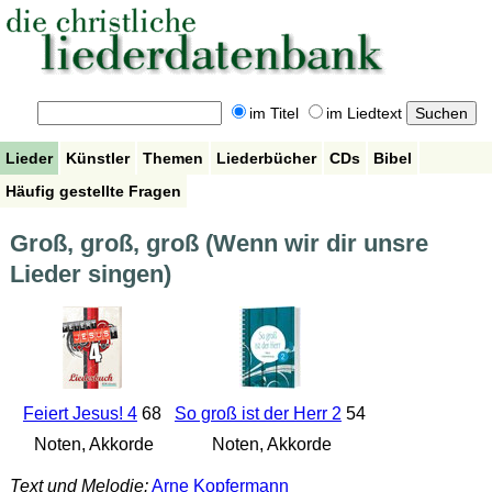
im Titel
im Liedtext
Lieder
Künstler
Themen
Liederbücher
CDs
Bibel
Häufig gestellte Fragen
Groß, groß, groß (Wenn wir dir unsre
Lieder singen)
Feiert Jesus! 4
68
So groß ist der Herr 2
54
Noten, Akkorde
Noten, Akkorde
Text und Melodie:
Arne Kopfermann