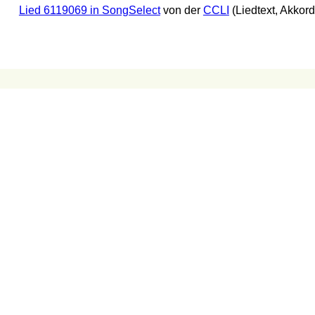
Lied 6119069 in SongSelect
von der
CCLI
(Liedtext, Akkor