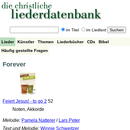
im Titel
im Liedtext
Lieder
Künstler
Themen
Liederbücher
CDs
Bibel
Häufig gestellte Fragen
Forever
Feiert Jesus! - to go 2
52
Noten, Akkorde
Melodie:
Pamela Natterer
/
Lars Peter
Text und Melodie:
Winnie Schweitzer