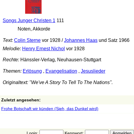
Songs Junger Christen 1
111
Noten, Akkorde
Text:
Colin Sterne
vor 1928 /
Johannes Haas
und Satz 1966
Melodie:
Henry Ernest Nichol
vor 1928
Rechte:
Hänssler-Verlag, Neuhausen-Stuttgart
Themen:
Erlösung
,
Evangelisation
,
Jesuslieder
Originaltext: "We've A Story To Tell To The Nations".
Zuletzt angesehen:
Frohe Botschaft wir künden (Sieh, das Dunkel wird)
Login:
Kennwort: