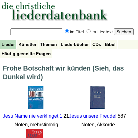
im Titel
im Liedtext
Lieder
Künstler
Themen
Liederbücher
CDs
Bibel
Häufig gestellte Fragen
Frohe Botschaft wir künden (Sieh, das
Dunkel wird)
Jesu Name nie verklinget 1
21
Jesus unsere Freude!
587
Noten, mehrstimmig
Noten, Akkorde