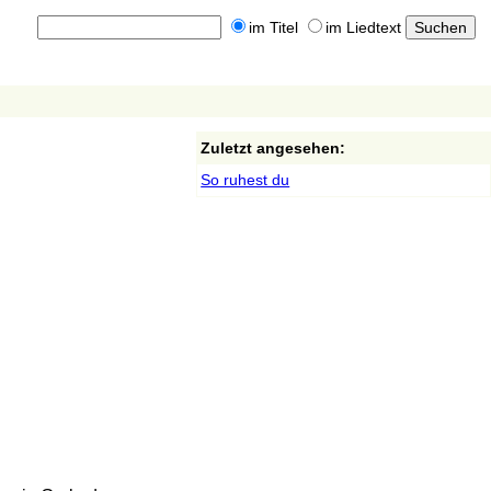
im Titel
im Liedtext
Zuletzt angesehen:
So ruhest du