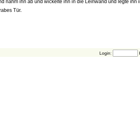
nd nahm ihn ab und wickelte ihn in die Leinwand und legte ihn i
rabes Tür.
Login: