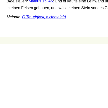
Bibelstellen:
Markus 15, 46
: Und er kaufte eine Leinwand u
in einen Felsen gehauen, und wälzte einen Stein vor des G
Melodie:
O Traurigkeit, o Herzeleid
.