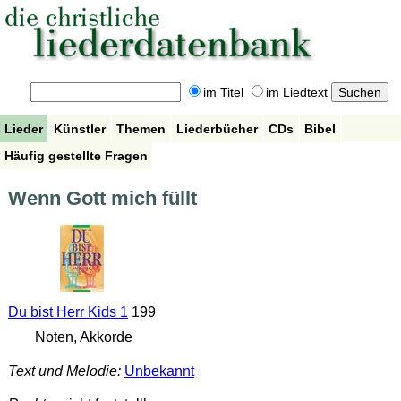
im Titel
im Liedtext
Lieder
Künstler
Themen
Liederbücher
CDs
Bibel
Häufig gestellte Fragen
Wenn Gott mich füllt
Du bist Herr Kids 1
199
Noten, Akkorde
Text und Melodie:
Unbekannt