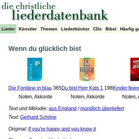
Lieder
Künstler
Themen
Liederbücher
CDs
Bibel
Häufig g
Wenn du glücklich bist
Die Fontäne in blau
365
Du bist Herr Kids 1
198
Kinder feie
Noten, Akkorde
Noten, Akkorde
Noten, 
Text und Melodie:
aus England
/
mündlich überliefert
Text:
Gerhard Schöne
Original:
If you're happy and you know it