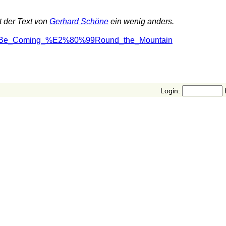
t der Text von
Gerhard Schöne
ein wenig anders.
9ll_Be_Coming_%E2%80%99Round_the_Mountain
Login: