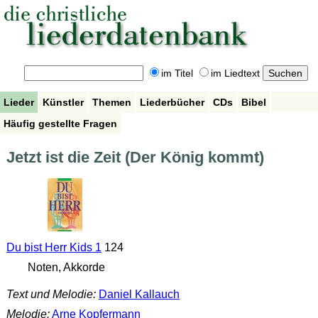
im Titel
im Liedtext
Lieder
Künstler
Themen
Liederbücher
CDs
Bibel
Häufig gestellte Fragen
Jetzt ist die Zeit (Der König kommt)
Du bist Herr Kids 1
124
Noten, Akkorde
Text und Melodie:
Daniel Kallauch
Melodie:
Arne Kopfermann