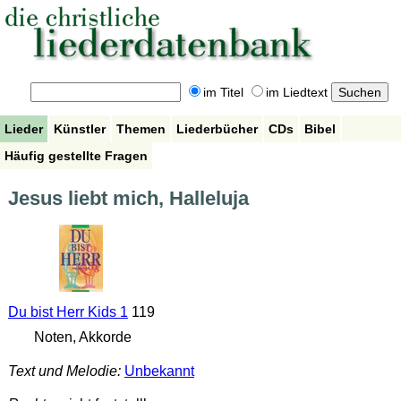
im Titel
im Liedtext
Lieder
Künstler
Themen
Liederbücher
CDs
Bibel
Häufig gestellte Fragen
Jesus liebt mich, Halleluja
Du bist Herr Kids 1
119
Noten, Akkorde
Text und Melodie:
Unbekannt