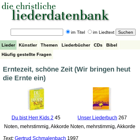
im Titel
im Liedtext
Lieder
Künstler
Themen
Liederbücher
CDs
Bibel
Häufig gestellte Fragen
Erntezeit, schöne Zeit (Wir bringen heut
die Ernte ein)
Du bist Herr Kids 2
45
Unser Liederbuch
267
Noten, mehrstimmig, Akkorde
Noten, mehrstimmig, Akkorde
Text:
Gertrud Schmalenbach
1997