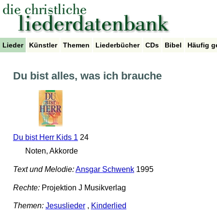
Lieder
Künstler
Themen
Liederbücher
CDs
Bibel
Häufig g
Du bist alles, was ich brauche
Du bist Herr Kids 1
24
Noten, Akkorde
Text und Melodie:
Ansgar Schwenk
1995
Rechte:
Projektion J Musikverlag
Themen:
Jesuslieder
,
Kinderlied