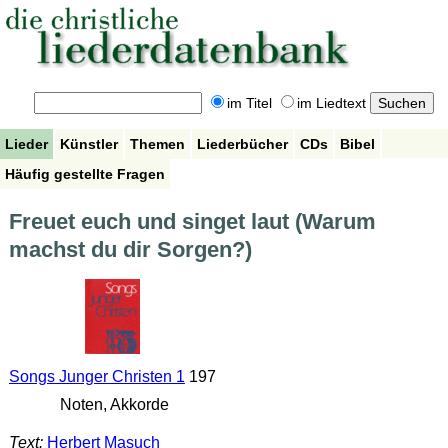
im Titel
im Liedtext
Lieder
Künstler
Themen
Liederbücher
CDs
Bibel
Häufig gestellte Fragen
Freuet euch und singet laut (Warum
machst du dir Sorgen?)
Songs Junger Christen 1
197
Noten, Akkorde
Text:
Herbert Masuch