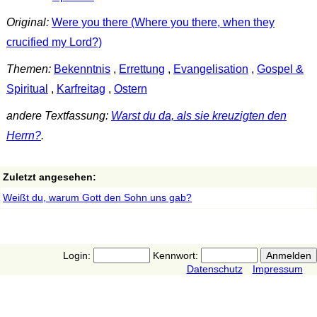
Original:
Were you there (Where you there, when they
crucified my Lord?)
Themen:
Bekenntnis
,
Errettung
,
Evangelisation
,
Gospel &
Spiritual
,
Karfreitag
,
Ostern
andere Textfassung:
Warst du da, als sie kreuzigten den
Herrn?
.
Zuletzt angesehen:
Weißt du, warum Gott den Sohn uns gab?
Login:
Kennwort:
Datenschutz
Impressum