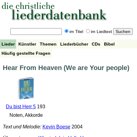
im Titel
im Liedtext
Lieder
Künstler
Themen
Liederbücher
CDs
Bibel
Häufig gestellte Fragen
Hear From Heaven (We are Your people)
Du bist Herr 5
193
Noten, Akkorde
Text und Melodie:
Kevin Boese
2004