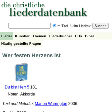
im Titel
im Liedtext
Lieder
Künstler
Themen
Liederbücher
CDs
Bibel
Häufig gestellte Fragen
Wer festen Herzens ist
Du bist Herr 5
181
Noten, Akkorde
Text und Melodie:
Marion Warrington
2006