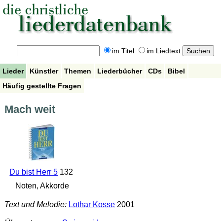
im Titel
im Liedtext
Lieder
Künstler
Themen
Liederbücher
CDs
Bibel
Häufig gestellte Fragen
Mach weit
Du bist Herr 5
132
Noten, Akkorde
Text und Melodie:
Lothar Kosse
2001