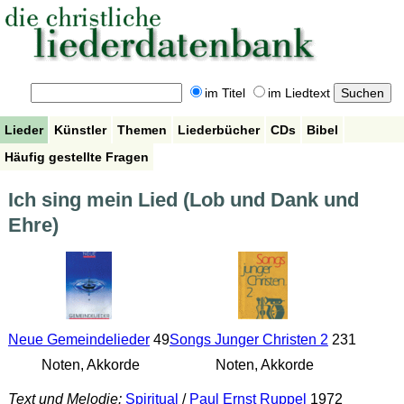
im Titel
im Liedtext
Lieder
Künstler
Themen
Liederbücher
CDs
Bibel
Häufig gestellte Fragen
Ich sing mein Lied (Lob und Dank und
Ehre)
Neue Gemeindelieder
49
Songs Junger Christen 2
231
Noten, Akkorde
Noten, Akkorde
Text und Melodie:
Spiritual
/
Paul Ernst Ruppel
1972