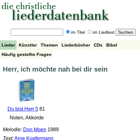
im Titel
im Liedtext
Lieder
Künstler
Themen
Liederbücher
CDs
Bibel
Häufig gestellte Fragen
Herr, ich möchte nah bei dir sein
Du bist Herr 5
81
Noten, Akkorde
Melodie:
Don Moen
1989
Text:
Arne Kopfermann