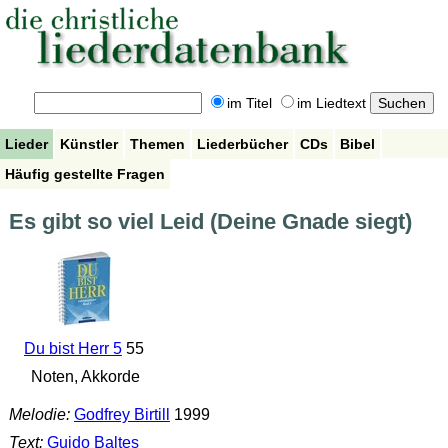
im Titel
im Liedtext
Lieder
Künstler
Themen
Liederbücher
CDs
Bibel
Häufig gestellte Fragen
Es gibt so viel Leid (Deine Gnade siegt)
Du bist Herr 5
55
Noten, Akkorde
Melodie:
Godfrey Birtill
1999
Text:
Guido Baltes