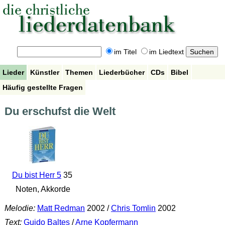
im Titel
im Liedtext
Lieder
Künstler
Themen
Liederbücher
CDs
Bibel
Häufig gestellte Fragen
Du erschufst die Welt
Du bist Herr 5
35
Noten, Akkorde
Melodie:
Matt Redman
2002 /
Chris Tomlin
2002
Text:
Guido Baltes
/
Arne Kopfermann