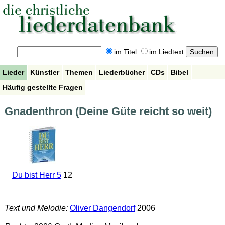
im Titel
im Liedtext
Lieder
Künstler
Themen
Liederbücher
CDs
Bibel
Häufig gestellte Fragen
Gnadenthron (Deine Güte reicht so weit)
Du bist Herr 5
12
Text und Melodie:
Oliver Dangendorf
2006