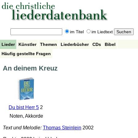
im Titel
im Liedtext
Lieder
Künstler
Themen
Liederbücher
CDs
Bibel
Häufig gestellte Fragen
An deinem Kreuz
Du bist Herr 5
2
Noten, Akkorde
Text und Melodie:
Thomas Steinlein
2002