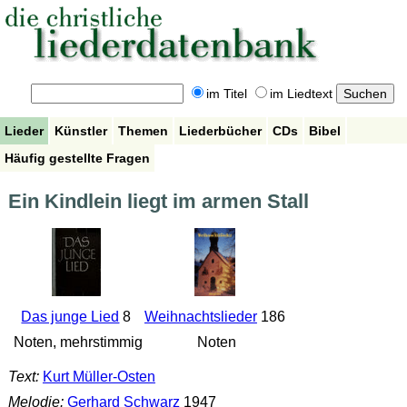
im Titel
im Liedtext
Lieder
Künstler
Themen
Liederbücher
CDs
Bibel
Häufig gestellte Fragen
Ein Kindlein liegt im armen Stall
Das junge Lied
8
Weihnachtslieder
186
Noten, mehrstimmig
Noten
Text:
Kurt Müller-Osten
Melodie:
Gerhard Schwarz
1947