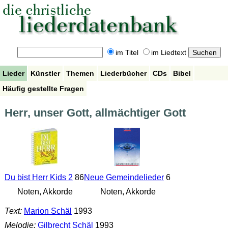
im Titel
im Liedtext
Lieder
Künstler
Themen
Liederbücher
CDs
Bibel
Häufig gestellte Fragen
Herr, unser Gott, allmächtiger Gott
Du bist Herr Kids 2
86
Neue Gemeindelieder
6
Noten, Akkorde
Noten, Akkorde
Text:
Marion Schäl
1993
Melodie:
Gilbrecht Schäl
1993