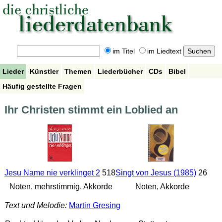
im Titel
im Liedtext
Lieder
Künstler
Themen
Liederbücher
CDs
Bibel
Häufig gestellte Fragen
Ihr Christen stimmt ein Loblied an
Jesu Name nie verklinget 2
518
Singt von Jesus (1985)
26
Noten, mehrstimmig, Akkorde
Noten, Akkorde
Text und Melodie:
Martin Gresing