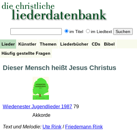
im Titel
im Liedtext
Lieder
Künstler
Themen
Liederbücher
CDs
Bibel
Häufig gestellte Fragen
Dieser Mensch heißt Jesus Christus
Wiedenester Jugendlieder 1987
79
Akkorde
Text und Melodie:
Ute Rink
/
Friedemann Rink