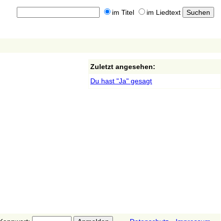
im Titel
im Liedtext
Zuletzt angesehen:
Du hast "Ja" gesagt