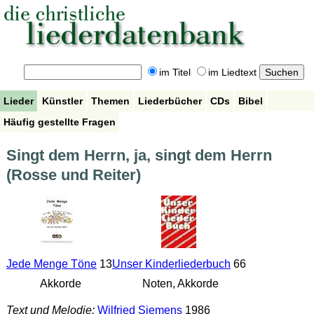
im Titel
im Liedtext
Lieder
Künstler
Themen
Liederbücher
CDs
Bibel
Häufig gestellte Fragen
Singt dem Herrn, ja, singt dem Herrn
(Rosse und Reiter)
Jede Menge Töne
13
Unser Kinderliederbuch
66
Akkorde
Noten, Akkorde
Text und Melodie:
Wilfried Siemens
1986