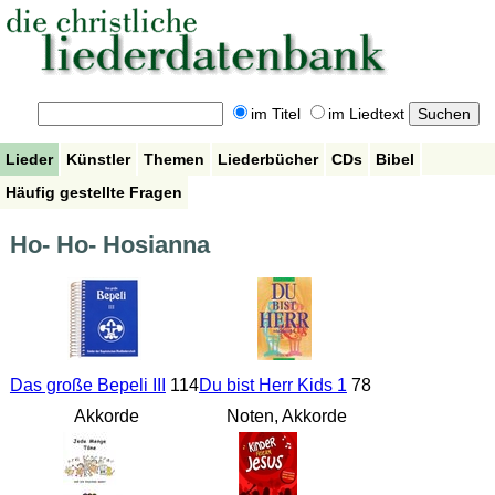
im Titel
im Liedtext
Lieder
Künstler
Themen
Liederbücher
CDs
Bibel
Häufig gestellte Fragen
Ho- Ho- Hosianna
Das große Bepeli III
114
Du bist Herr Kids 1
78
Akkorde
Noten, Akkorde