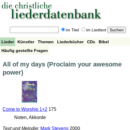
im Titel
im Liedtext
Lieder
Künstler
Themen
Liederbücher
CDs
Bibel
Häufig gestellte Fragen
All of my days (Proclaim your awesome
power)
Come to Worship 1+2
175
Noten, Akkorde
Text und Melodie:
Mark Stevens
2000