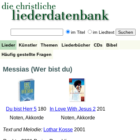
im Titel
im Liedtext
Lieder
Künstler
Themen
Liederbücher
CDs
Bibel
Häufig gestellte Fragen
Messias (Wer bist du)
Du bist Herr 5
180
In Love With Jesus 2
201
Noten, Akkorde
Noten, Akkorde
Text und Melodie:
Lothar Kosse
2001