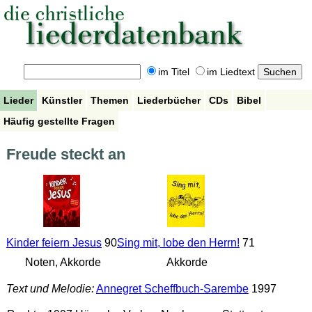
im Titel
im Liedtext
Lieder
Künstler
Themen
Liederbücher
CDs
Bibel
Häufig gestellte Fragen
Freude steckt an
Kinder feiern Jesus
90
Sing mit, lobe den Herrn!
71
Noten, Akkorde
Akkorde
Text und Melodie:
Annegret Scheffbuch-Sarembe
1997