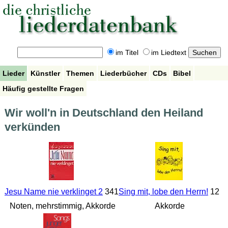
im Titel
im Liedtext
Lieder
Künstler
Themen
Liederbücher
CDs
Bibel
Häufig gestellte Fragen
Wir woll'n in Deutschland den Heiland
verkünden
Jesu Name nie verklinget 2
341
Sing mit, lobe den Herrn!
12
Noten, mehrstimmig, Akkorde
Akkorde