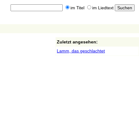
im Titel
im Liedtext
Zuletzt angesehen:
Lamm, das geschlachtet