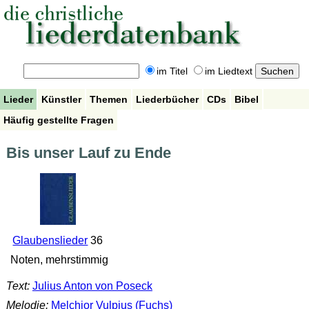
im Titel
im Liedtext
Lieder
Künstler
Themen
Liederbücher
CDs
Bibel
Häufig gestellte Fragen
Bis unser Lauf zu Ende
Glaubenslieder
36
Noten, mehrstimmig
Text:
Julius Anton von Poseck
Melodie:
Melchior Vulpius (Fuchs)