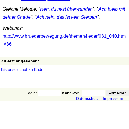
Gleiche Melodie: "
Herr, du hast überwunden
", "
Ach bleib mit
deiner Gnade
", "
Ach nein, das ist kein Sterben
".
Weblinks:
http://www.bruederbewegung.de/themen/lieder/031_040.htm
l#36
Zuletzt angesehen:
Bis unser Lauf zu Ende
Login:
Kennwort:
Datenschutz
Impressum