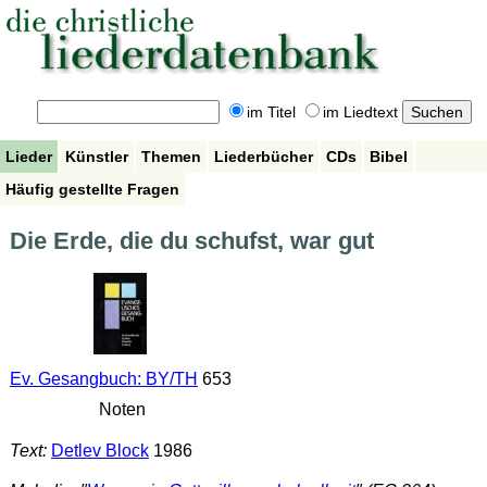
im Titel
im Liedtext
Lieder
Künstler
Themen
Liederbücher
CDs
Bibel
Häufig gestellte Fragen
Die Erde, die du schufst, war gut
Ev. Gesangbuch: BY/TH
653
Noten
Text:
Detlev Block
1986