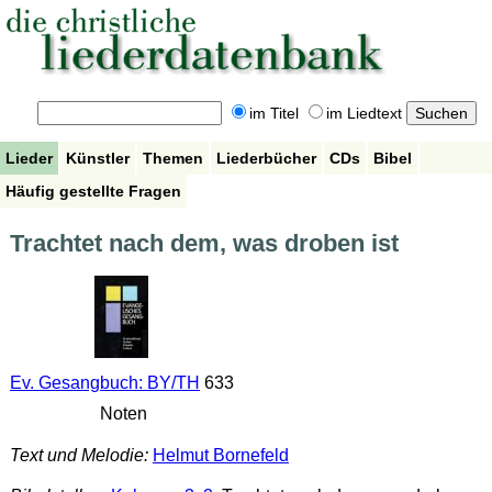
im Titel
im Liedtext
Lieder
Künstler
Themen
Liederbücher
CDs
Bibel
Häufig gestellte Fragen
Trachtet nach dem, was droben ist
Ev. Gesangbuch: BY/TH
633
Noten
Text und Melodie:
Helmut Bornefeld