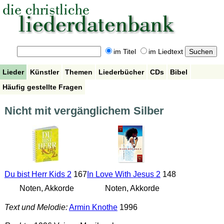
im Titel
im Liedtext
Lieder
Künstler
Themen
Liederbücher
CDs
Bibel
Häufig gestellte Fragen
Nicht mit vergänglichem Silber
Du bist Herr Kids 2
167
In Love With Jesus 2
148
Noten, Akkorde
Noten, Akkorde
Text und Melodie:
Armin Knothe
1996