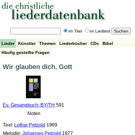
im Titel
im Liedtext
Lieder
Künstler
Themen
Liederbücher
CDs
Bibel
Häufig gestellte Fragen
Wir glauben dich, Gott
Ev. Gesangbuch: BY/TH
591
Noten
Text:
Lothar Petzold
1969
Melodie:
Johannes Petzold
1977