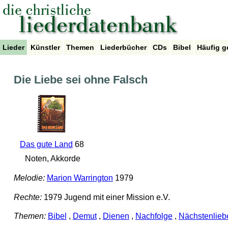
Lieder
Künstler
Themen
Liederbücher
CDs
Bibel
Häufig g
Die Liebe sei ohne Falsch
Das gute Land
68
Noten, Akkorde
Melodie:
Marion Warrington
1979
Rechte:
1979 Jugend mit einer Mission e.V.
Themen:
Bibel
,
Demut
,
Dienen
,
Nachfolge
,
Nächstenlieb