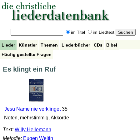
im Titel
im Liedtext
Lieder
Künstler
Themen
Liederbücher
CDs
Bibel
Häufig gestellte Fragen
Es klingt ein Ruf
Jesu Name nie verklinget
35
Noten, mehrstimmig, Akkorde
Text:
Willy Hellemann
Melodie:
Eugen Weltin