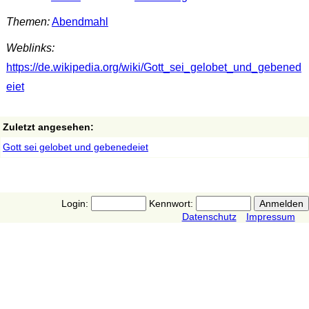
Themen:
Abendmahl
Weblinks:
https://de.wikipedia.org/wiki/Gott_sei_gelobet_und_gebened
eiet
Zuletzt angesehen:
Gott sei gelobet und gebenedeiet
Login:
Kennwort:
Datenschutz
Impressum