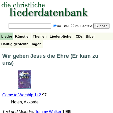
im Titel
im Liedtext
Lieder
Künstler
Themen
Liederbücher
CDs
Bibel
Häufig gestellte Fragen
Wir geben Jesus die Ehre (Er kam zu
uns)
Come to Worship 1+2
97
Noten, Akkorde
Text und Melodie:
Tommy Walker
1999