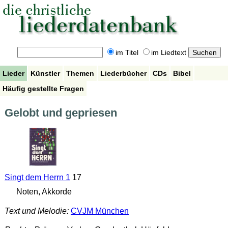
im Titel
im Liedtext
Lieder
Künstler
Themen
Liederbücher
CDs
Bibel
Häufig gestellte Fragen
Gelobt und gepriesen
Singt dem Herrn 1
17
Noten, Akkorde
Text und Melodie:
CVJM München