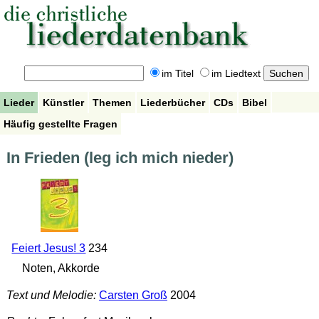
im Titel
im Liedtext
Lieder
Künstler
Themen
Liederbücher
CDs
Bibel
Häufig gestellte Fragen
In Frieden (leg ich mich nieder)
Feiert Jesus! 3
234
Noten, Akkorde
Text und Melodie:
Carsten Groß
2004