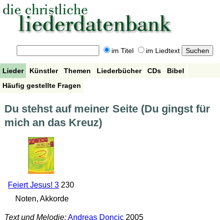
im Titel
im Liedtext
Lieder
Künstler
Themen
Liederbücher
CDs
Bibel
Häufig gestellte Fragen
Du stehst auf meiner Seite (Du gingst für
mich an das Kreuz)
Feiert Jesus! 3
230
Noten, Akkorde
Text und Melodie:
Andreas Doncic
2005