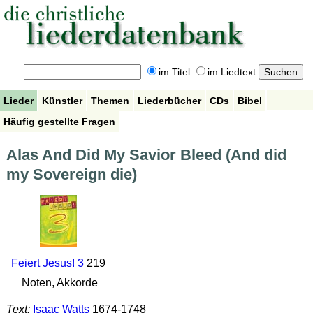
im Titel
im Liedtext
Lieder
Künstler
Themen
Liederbücher
CDs
Bibel
Häufig gestellte Fragen
Alas And Did My Savior Bleed (And did
my Sovereign die)
Feiert Jesus! 3
219
Noten, Akkorde
Text:
Isaac Watts
1674-1748