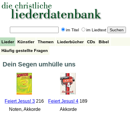
im Titel
im Liedtext
Lieder
Künstler
Themen
Liederbücher
CDs
Bibel
Häufig gestellte Fragen
Dein Segen umhülle uns
Feiert Jesus! 3
216
Feiert Jesus! 4
189
Noten, Akkorde
Akkorde